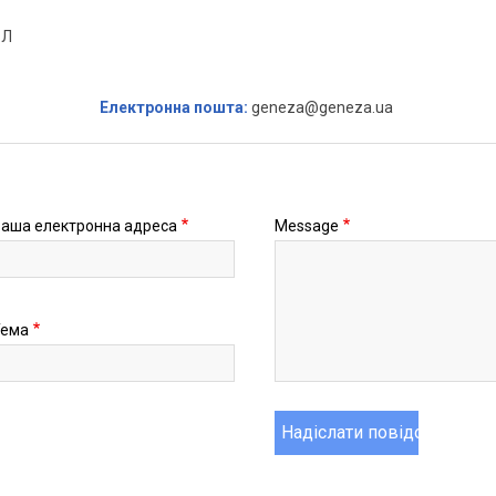
-Л
Електронна пошта:
geneza@geneza.ua
аша електронна адреса
Message
Тема