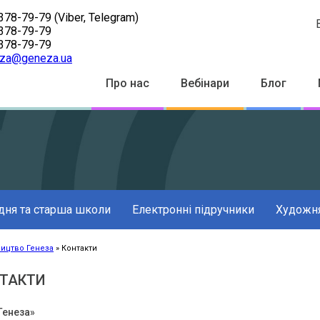
378-79-79
(Viber, Telegram)
378-79-79
378-79-79
za@geneza.ua
Top
Про нас
Вебінари
Блог
Menu
дня та старша школи
Електронні підручники
Художня
ицтво Генеза
Контакти
к
ації
ТАКТИ
Генеза»