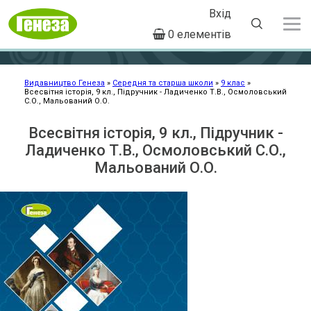
Вхід
User
0 елементів
account
Перейти
menu
до
основного
Видавництво Генеза
Середня та старша школи
9 клас
Всесвітня історія, 9 кл., Підручник - Ладиченко Т.В., Осмоловський
Рядок
вмісту
С.О., Мальований О.О.
навіґації
Всесвітня історія, 9 кл., Підручник -
Ладиченко Т.В., Осмоловський С.О.,
Мальований О.О.