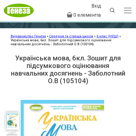
Вхід
User
0 елементів
account
Перейти
menu
до
основного
Видавництво Генеза
Середня та старша школи
6 клас (НУШ)
Українська мова, 6кл. Зошит для підсумкового оцінювання
Рядок
вмісту
навчальних досягнень - Заболотний О.В (105104)
навіґації
Українська мова, 6кл. Зошит для
підсумкового оцінювання
навчальних досягнень - Заболотний
О.В (105104)