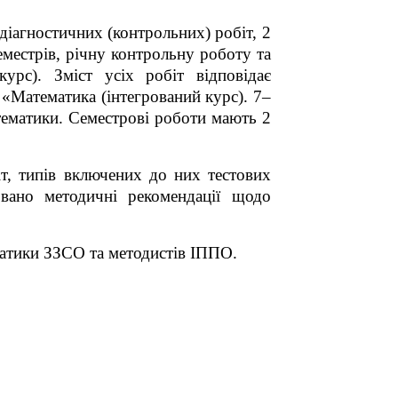
діагностичних (контрольних) робіт, 2
еместрів, річну контрольну роботу та
урс). Зміст усіх робіт відповідає
«Математика (інтегрований курс). 7–
атематики. Семестрові роботи мають 2
т, типів включених до них тестових
овано методичні рекомендації щодо
матики ЗЗСО та методистів ІППО.