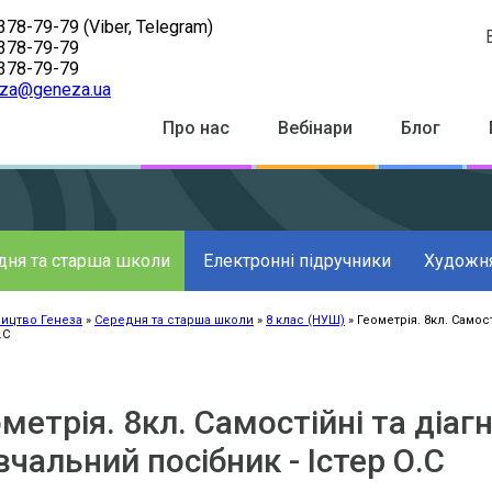
378-79-79
(Viber, Telegram)
378-79-79
378-79-79
za@geneza.ua
Top
Про нас
Вебінари
Блог
Menu
дня та старша школи
Електронні підручники
Художня
ицтво Генеза
Середня та старша школи
8 клас (НУШ)
Геометрія. 8кл. Самос
.С
к
ації
метрія. 8кл. Самостійні та діаг
чальний посібник - Істер О.С