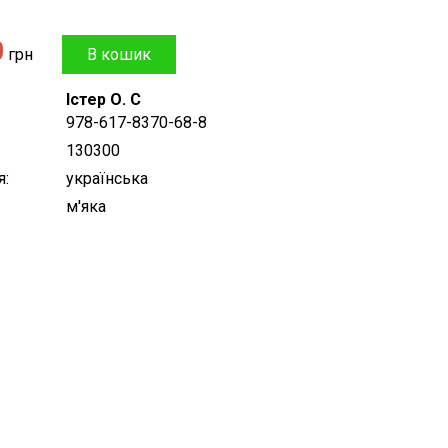
0
грн
Істер О. С
978-617-8370-68-8
130300
я
українська
м'яка