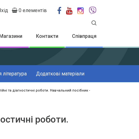
Вхід
0 елементів
User
account
menu
Магазини
Контакти
Співпраця
 література
Додаткові матеріали
тійні та діагностичні роботи. Навчальний посібник -
ностичні роботи.