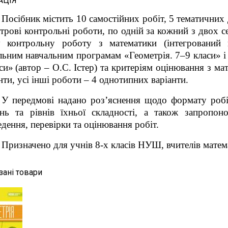
АЦІЯ
Посібник містить 10 самостійних робіт, 5 тематичних 
трові контрольні роботи, по одній за кожний з двох с
у контрольну роботу з математики (інтегрований к
ьним навчальним програмам «Геометрія. 7–9 класи» і 
си»
(автор – О.С. Істер) та критеріям оцінювання з м
нти, усі інші роботи – 4 однотипних варіанти.
У передмові надано роз’яснення щодо формату робі
ань та рівнів їхньої складності, а також запропон
дення, перевірки та оцінювання робіт.
Призначено для учнів 8-х класів НУШ, вчителів мате
зані товари