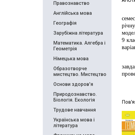
АНОТ
Правознавство
Англійська мова
семес
Географія
річн
модел
Зарубіжна література
9 кла
Математика. Алгебра і
варіа
Геометрія
Німецька мова
завд
Образотворче
прове
мистецтво. Мистецтво
Основи здоров'я
Природознавство.
Біологія. Екологія
Пов'я
Трудове навчання
Українська мова і
література