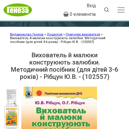
Вхід
User
0 елементів
account
Перейти
menu
до
основного
Видавництво Генеза
Дошкілля
Помічник вихователя
Вихователь й малюки конструюють залюбки. Методичний
Рядок
вмісту
посібник (для дітей 3-6 років) - Рібцун Ю.В. - (102557)
навіґації
Вихователь й малюки
конструюють залюбки.
Методичний посібник (для дітей 3-6
років) - Рібцун Ю.В. - (102557)