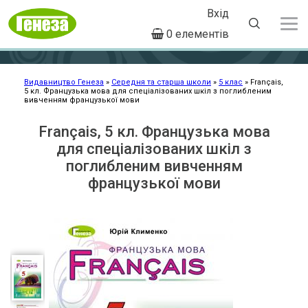
Вхід
User
0 елементів
account
Перейти
menu
до
основного
Видавництво Генеза
Середня та старша школи
5 клас
Français,
5 кл. Французька мова для спеціалізованих шкіл з поглибленим
Рядок
вмісту
вивченням французької мови
навіґації
Français, 5 кл. Французька мова
для спеціалізованих шкіл з
поглибленим вивченням
французької мови