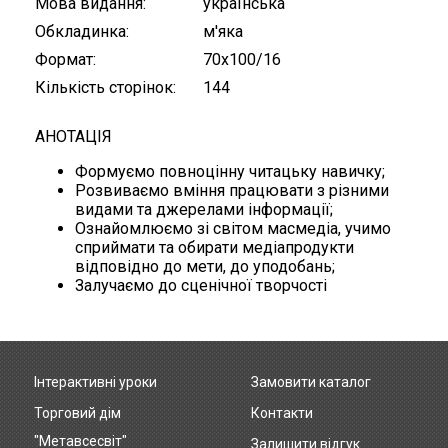
Мова видання
українська
Обкладинка
м'яка
Формат
70х100/16
Кількість сторінок
144
АНОТАЦІЯ
Формуємо повноцінну читацьку навичку;
Розвиваємо вміння працювати з різними
видами та джерелами інформації;
Ознайомлюємо зі світом масмедіа, учимо
сприймати та обирати медіапродукти
відповідно до мети, до уподобань;
Залучаємо до сценічної творчості
Інтерактивні уроки
Замовити каталог
Footer
Торговий дім
Контакти
menu
"Метавсесвіт"
Залишити відгук