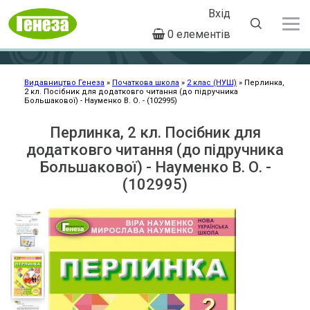
Вхід
User
0 елементів
account
Перейти
menu
до
основного
Видавництво Генеза
Початкова школа
2 клас (НУШ)
Перлинка,
2 кл. Посібник для додатковго читання (до підручника
Рядок
вмісту
Большакової) - Науменко В. О. - (102995)
навіґації
Перлинка, 2 кл. Посібник для
додатковго читання (до підручника
Большакової) - Науменко В. О. -
(102995)