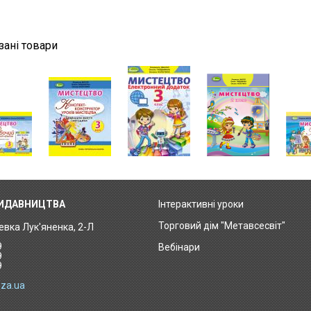
зані товари
ВИДАВНИЦТВА
Інтерактивні уроки
Footer
Торговий дім "Метавсесвіт"
Левка Лук'яненка, 2-Л
menu
9
Вебінари
9
9
za.ua