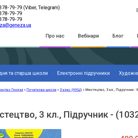
378-79-79
(Viber, Telegram)
378-79-79
378-79-79
za@geneza.ua
Top
Про нас
Вебінари
Блог
Menu
дня та старша школи
Електронні підручники
Художня
ицтво Генеза
Початкова школа
3 клас (НУШ)
Мистецтво, 3 кл., Підручник - М
к
ації
тецтво, 3 кл., Підручник - (103