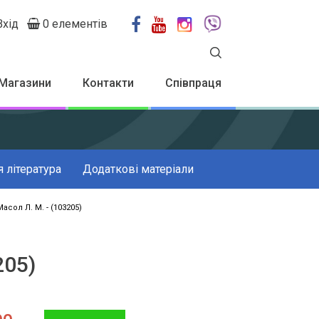
Вхід
0 елементів
User
account
menu
Магазини
Контакти
Співпраця
 література
Додаткові матеріали
асол Л. М. - (103205)
205)