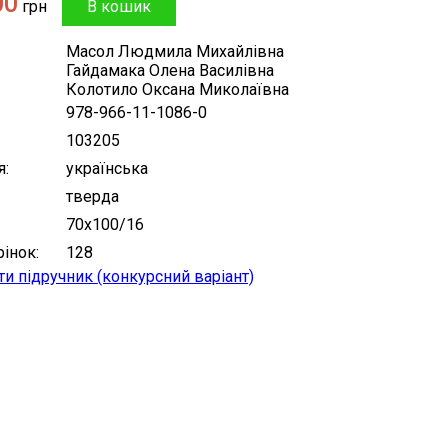
00
грн
Масол Людмила Михайлівна
Гайдамака Олена Василівна
Колотило Оксана Миколаївна
978-966-11-1086-0
103205
я
українська
тверда
70х100/16
рінок
128
и підручник (конкурсний варіант)