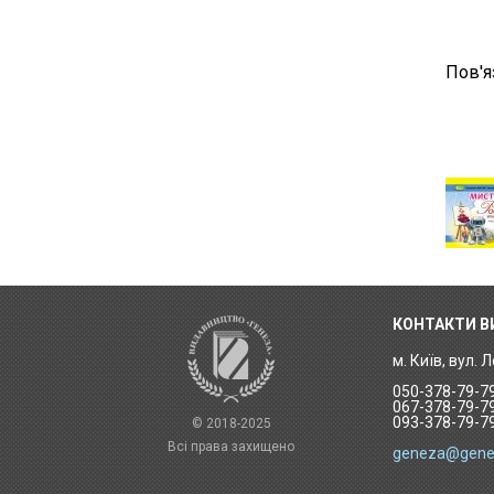
Пов'я
КОНТАКТИ 
м. Київ, вул. 
050-378-79-7
067-378-79-7
093-378-79-7
© 2018-2025
Всі права захищено
geneza@gene