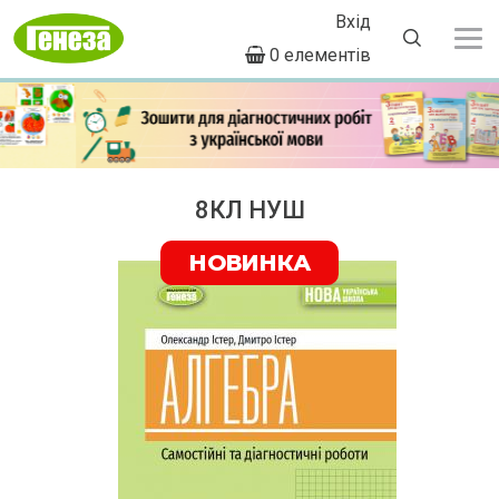
Вхід
User
0 елементів
account
Перейти
menu
до
основного
вмісту
Previous
8КЛ НУШ
Next
НОВИНКА