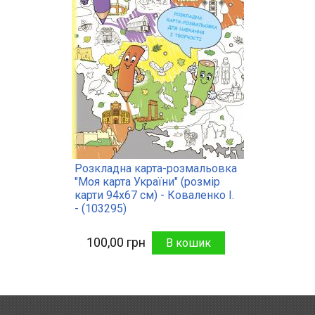
Розкладна карта-розмальовка
"Моя карта України" (розмір
карти 94х67 см) - Коваленко І.
- (103295)
100,00 грн