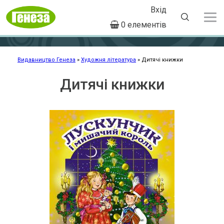
Вхід
User
0 елементів
account
Перейти
menu
до
основного
Видавництво Генеза
Художня література
Дитячі книжки
Рядок
вмісту
навіґації
Дитячі книжки