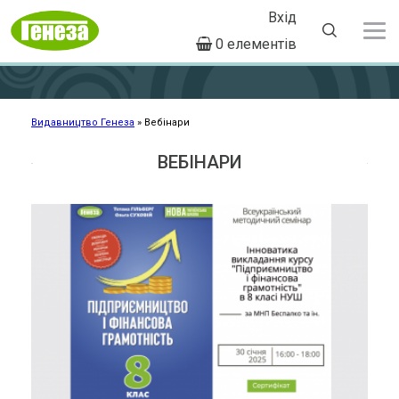
Вхід
User
0 елементів
account
Перейти
menu
до
основного
вмісту
Видавництво Генеза
Вебінари
Рядок
навіґації
ВЕБІНАРИ