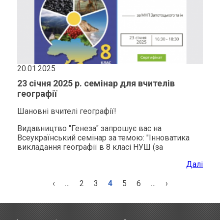
20.01.2025
23 січня 2025 р. семінар для вчителів
географії
Шановні вчителі географії!
Видавництво "Генеза" запрошує вас на
Всеукраїнський семінар за темою: "Інноватика
викладання географії в 8 класі НУШ (за
Далі
Попередня
‹
…
Сторінка
2
Сторінка
3
Поточна
4
Сторінка
5
Сторінка
6
…
Наступна
›
сторінка
сторінка
сторінка
Розбивка
на
сторінки