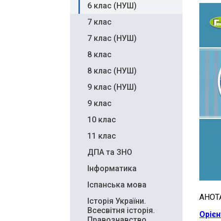
6 клас (НУШ)
7 клас
7 клас (НУШ)
8 клас
8 клас (НУШ)
9 клас (НУШ)
9 клас
10 клас
11 клас
ДПА та ЗНО
Інформатика
Іспанська мова
АНОТ
Історія України.
Всесвітня історія.
Орієн
Правознавство