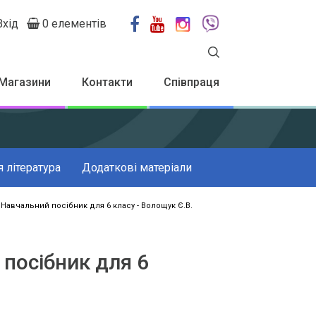
Вхід
0 елементів
User
account
menu
Магазини
Контакти
Співпраця
 література
Додаткові матеріали
 Навчальний посібник для 6 класу - Волощук Є.В.
 посібник для 6