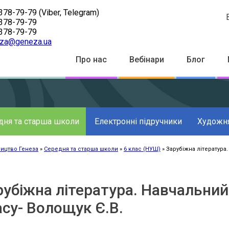
378-79-79
(Viber, Telegram)
378-79-79
378-79-79
za@geneza.ua
Top
Про нас
Вебінари
Блог
Menu
дня та старша школи
Електронні підручники
Художня
ицтво Генеза
Середня та старша школи
6 клас (НУШ)
Зарубіжна література.
к
ації
рубіжна література. Навчальний
асу- Волощук Є.В.