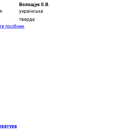
Волощук Є.В.
я
українська
тверда
ти посібник
ература