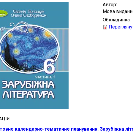
Автор
Мова виданн
Обкладинка
Перегляну
АЦІЯ
товне календарно-тематичне планування. Зарубіжна літ