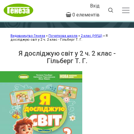
Вхід
User
0 елементів
account
Перейти
menu
до
основного
Видавництво Генеза
Початкова школа
2 клас (НУШ)
Я
досліджую світ у 2 ч. 2 клас - Гільберг Т. Г.
Рядок
вмісту
навіґації
Я досліджую світ у 2 ч. 2 клас -
Гільберг Т. Г.