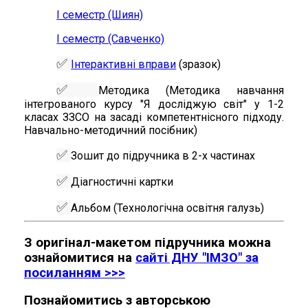
І семестр (Шиян)
І семестр (Савченко)
✅
Інтерактивні вправи
(зразок)
✅
Методика (Методика навчання
інтегрованого курсу "Я досліджую світ" у 1-2
класах ЗЗСО на засаді компетентнісного підходу.
Навчально-методичний посібник)
✅
Зошит до підручника в 2-х частинах
✅
Діагностичні картки
✅
Альбом (Технологічна освітня галузь)
З оригінал-макетом підручника можна
ознайомитися на
сайті ДНУ "ІМЗО" за
посиланням >>>
Познайомитись з авторською