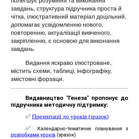
полегшує розуміння та виконання 
завдань, структура підручника проста й 
чітка, ілюстративний матеріал доцільний, 
допомагає усвідомленню нового, 
повторенню, актуалізації вивченого, 
закріпленню, є основою для виконання 
завдань.
Видання яскраво ілюстроване, 
містить схеми, таблиці, інфографіку, 
змістовні форзаци.
Видавництво "Генеза" пропонує до
підручника методичну підтримку:
✅
Презентації до уроків (зразок)
✅
Календарно-тематичне планування з
розробками уроків
(зразок)