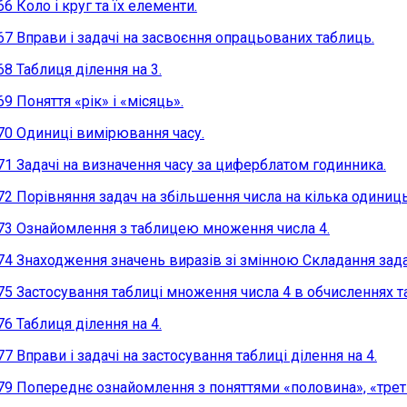
66 Коло і круг та їх елементи.
67 Вправи і задачі на засвоєння опрацьованих таблиць.
68 Таблиця ділення на 3.
69 Поняття «рік» і «місяць».
70 Одиниці вимірювання часу.
71 Задачі на визначення часу за циферблатом годинника.
72 Порівняння задач на збільшення числа на кілька одиниць
73 Ознайомлення з таблицею множення числа 4.
74 Знаходження значень виразів зі змінною Складання зада
75 Застосування таблиці множення числа 4 в обчисленнях та
76 Таблиця ділення на 4.
77 Вправи і задачі на застосування таблиці ділення на 4.
79 Попереднє ознайомлення з поняттями «половина», «трети