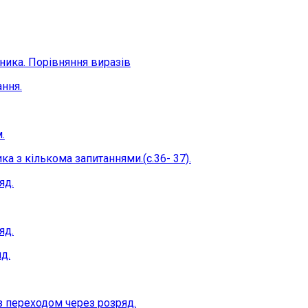
ника. Порівняння виразів
ання.
.
а з кількома запитаннями.(с.36- 37).
яд.
яд.
д.
з переходом через розряд.