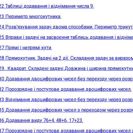
22 Таблиці додавання і віднімання числа 9.
23 Периметр многокутника.
24 Розв’язування задач двома способами. Периметр трикут
25 Вправи і задачі на засвоєння таблиць додавання і віднім
27 Прямі і непрямі кути.
28 Прямокутник. Задачі на 2 дії. Складання задач за виразом
29 . Квадрат. Складені задачі Довжина і ширина прямокутник
30 Додавання двоцифрових чисел без переходу через розр
32 Порозрядне і поступове додавання двоцифрових чисел.
33 Віднімання двоцифрових чисел без переходу через розр
35 Додавання двоцифрових чисел з переходом через розря
36 Додавання виду 76+4, 48+6, 17+23.
37 Порозрядне і поступове додавання двоцифрових чисел 