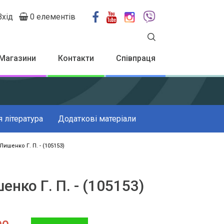
Вхід
0 елементів
User
account
menu
Магазини
Контакти
Співпраця
 література
Додаткові матеріали
Лишенко Г. П. - (105153)
енко Г. П. - (105153)