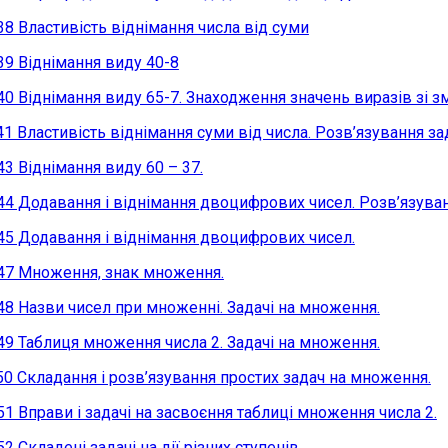
38 Властивість віднімання числа від суми
39 Віднімання виду 40-8
40 Віднімання виду 65-7. Знаходження значень виразів зі 
41 Властивість віднімання суми від числа. Розв’язування з
43 Віднімання виду 60 – 37.
44 Додавання і віднімання двоцифрових чисел. Розв’язуван
45 Додавання і віднімання двоцифрових чисел.
47 Множення, знак множення.
48 Назви чисел при множенні. Задачі на множення.
49 Таблиця множення числа 2. Задачі на множення.
50 Складання і розв’язування простих задач на множення.
51 Вправи і задачі на засвоєння таблиці множення числа 2.
52 Складені задачі на дії різних ступенів.