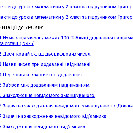
екти до уроків математики у 2 класі за підручником Григо
екти до уроків математики у 2 класі за підручником Григо
НТАЦІЇ до УРОКІВ:
1 Нумерація чисел у межах 100. Таблиці додавання і віднім
а остачі. ( с.4-5)
2 Десятковий склад двоцифрових чисел.
3 Назви чисел при додаванні і відніманні.
4 Переставна властивість додавання.
5 Зв'язок між додаванням і відніманням.
6 Знаходження невідомого зменшуваного.
6 Задачі на знаходження невідомого зменшуваного. Додаван
7 Задачі на знаходження невідомого від'ємника.
7 Знаходження невідомого від’ємника.