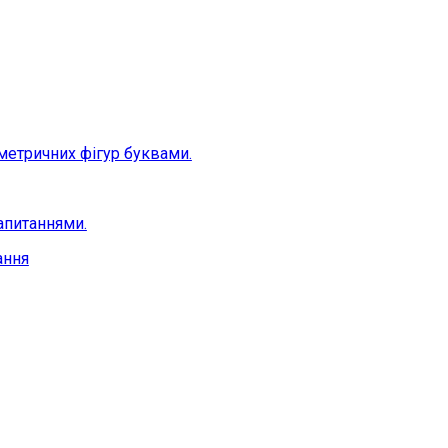
ометричних фігур буквами.
запитаннями.
ання