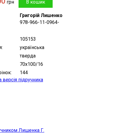
00
грн
Григорій Лишенко
978-966-11-0964-
105153
я
українська
тверда
70х100/16
рінок
144
 версія підручника
ручником Лишенка Г.