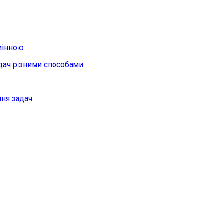
змінною
адач різними способами
ня задач.