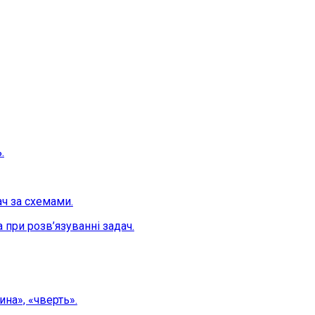
.
ч за схемами.
 при розв’язуванні задач.
на», «чверть».