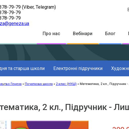
378-79-79
(Viber, Telegram)
378-79-79
378-79-79
za@geneza.ua
Top
Про нас
Вебінари
Блог
Menu
дня та старша школи
Електронні підручники
Художня
ицтво Генеза
Початкова школа
2 клас (НУШ)
Математика, 2 кл., Підручник - 
к
ації
ематика, 2 кл., Підручник - Лиш