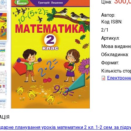
300,
Ціна
Автор
Код ISBN
2/1
Артикул
Мова виданн
Обкладинка
Формат
Кількість сто
Електронна
АЦІЯ
дарне планування уроків математики 2 кл. 1-2 сем. за під